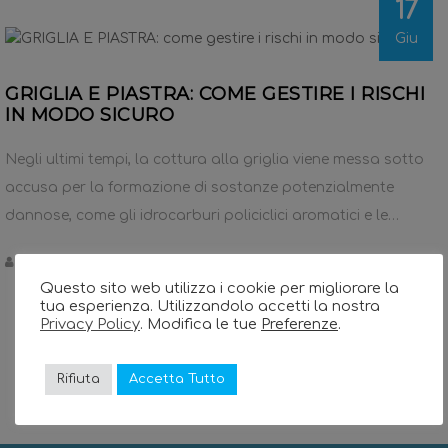
17
Giu
GRIGLIA E PIASTRA: COME GESTIRE I RISCHI
IN MODO SICURO
Negli ultimi tempi, la cottura alla griglia viene messa sotto
accusa per la formazione di sostanze potenzialmente
dannose, come gli idrocarburi policiclici aromatici e le…
BERTO
no responses
Questo sito web utilizza i cookie per migliorare la
tua esperienza. Utilizzandolo accetti la nostra
Privacy Policy
. Modifica le tue
Preferenze
.
Rifiuta
Accetta Tutto