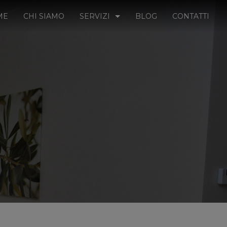
ME
CHI SIAMO
SERVIZI
BLOG
CONTATTI
SICUREZZA SUL LAVORO
IGIENE ALIMENTARE E HACCP
PRIVACY UE 216/679 (GDPR) AZIENDAL
FORMAZIONE IN AULA
CORSI ON LINE
MEDICINA DEL LAVORO
RILIEVI TECNICI E ANALISI AMBIENTAL
COACHING AZIENDALE
QUALITA’ E CERTIFICAZIONI AZIENDAL