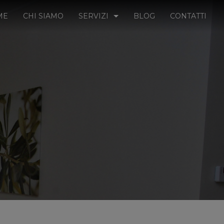
ME
CHI SIAMO
SERVIZI
BLOG
CONTATTI
SICUREZZA SUL LAVORO
IGIENE ALIMENTARE E HACCP
PRIVACY UE 216/679 (GDPR) AZIENDAL
FORMAZIONE IN AULA
CORSI ON LINE
MEDICINA DEL LAVORO
RILIEVI TECNICI E ANALISI AMBIENTAL
COACHING AZIENDALE
QUALITA’ E CERTIFICAZIONI AZIENDAL