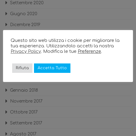
Settembre 2020
Giugno 2020
Dicembre 2019
Novembre 2019
Questo sito web utilizza i cookie per migliorare la
tua esperienza. Utilizzandolo accetti la nostra
Novembre 2018
Privacy Policy
. Modifica le tue
Preferenze
.
Settembre 2018
Rifiuta
Accetta Tutto
Giugno 2018
Aprile 2018
Gennaio 2018
Novembre 2017
Ottobre 2017
Settembre 2017
Agosto 2017