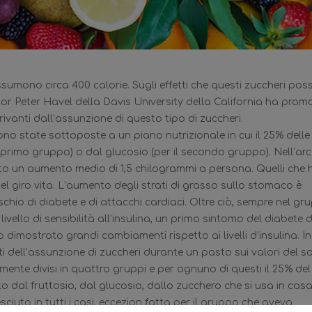
ssumono circa 400 calorie. Sugli effetti che questi zuccheri po
ottor Peter Havel della Davis University della California ha pro
rivanti dall’assunzione di questo tipo di zuccheri.
ono state sottoposte a un piano nutrizionale
in cui il 25% delle
l primo gruppo) o dal glucosio (per il secondo gruppo). Nell’arc
ato un aumento medio di 1,5 chilogrammi a persona. Quelli che
l giro vita. L’aumento degli strati di grasso sullo stomaco è
hio di diabete e di attacchi cardiaci. Oltre ciò, sempre nel gr
ivello di sensibilità all’insulina, un primo sintomo del diabete di
dimostrato grandi cambiamenti rispetto ai livelli d’insulina. In
etti dell’assunzione di zuccheri durante un pasto sui valori del 
rmente divisi in quattro gruppi e per ognuno di questi il 25% del
 dal fruttosio, dal glucosio, dallo zucchero che si usa in cas
esciuto in tutti i casi, eccezion fatta per il gruppo che aveva