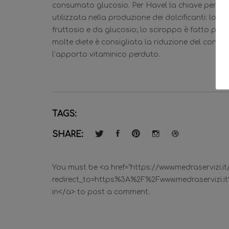
consumato glucosio. Per Havel la chiave per spie
utilizzata nella produzione dei dolcificanti: lo 
fruttosio e da glucosio; lo sciroppo è fatto per i
molte diete è consigliata la riduzione del consu
l’apporto vitaminico perduto.
TAGS:
SHARE:
You must be <a href="https://www.medraservizi.i
redirect_to=https%3A%2F%2Fwww.medraservizi.it%
in</a> to post a comment.