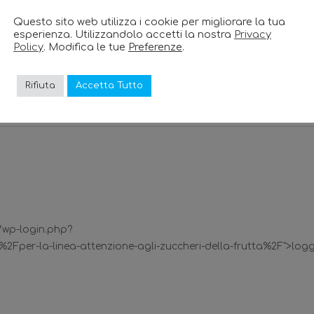
gare il maggior peso sta nella percentuale di fruttosio che vi
Questo sito web utilizza i cookie per migliorare la tua
zucchero normalmente utilizzato è composto, in uguali percentua
esperienza. Utilizzandolo accetti la nostra
Privacy
l 55% da fruttosio e per il restante 45% da glucosio. Per questo,
Policy
. Modifica le tue
Preferenze
.
mo di frutta e incentivato il consumo di verdura, per compensa
Rifiuta
Accetta Tutto
t/wp-login.php?
2Fper-la-linea-attenzione-agli-zuccheri-della-frutta%2F">log