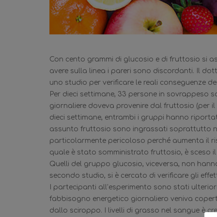
Con cento grammi di glucosio e di fruttosio si a
avere sulla linea i pareri sono discordanti. Il d
uno studio per verificare le reali conseguenze de
Per dieci settimane, 33 persone in sovrappeso s
giornaliere doveva provenire dal fruttosio (per i
dieci settimane, entrambi i gruppi hanno riport
assunto fruttosio sono ingrassati soprattutto ne
particolarmente pericoloso perché aumenta il risc
quale è stato somministrato fruttosio, è sceso il l
Quelli del gruppo glucosio, viceversa, non hanno 
secondo studio, si è cercato di verificare gli eff
I partecipanti all’esperimento sono stati ulterio
fabbisogno energetico giornaliero veniva coperto
dallo sciroppo. I livelli di grasso nel sangue è cr