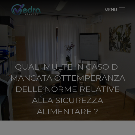
MENU
HOME
CHI SIAMO
SERVIZI
QUALI MULTE IN CASO DI
MANCATA OTTEMPERANZA
BLOG
DELLE NORME RELATIVE
CONTATTI
ALLA SICUREZZA
ALIMENTARE ?