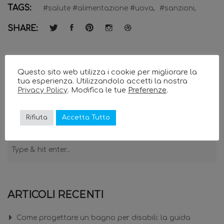
TAGS:
#salute #alimentazione #uova,
#sanzioni,
SHARE:
You must be <a href="https://www.medraservizi.it/wp-
Questo sito web utilizza i cookie per migliorare la
login.php?
tua esperienza. Utilizzandolo accetti la nostra
redirect_to=https%3A%2F%2Fwww.medraservizi.it%2Fquali-
Privacy Policy
. Modifica le tue
Preferenze
.
multe-in-caso-di-mancata-ottemperanza-delle-norme-
relative-alla-sicurezza-alimentare%2F">logged in</a> to
Rifiuta
Accetta Tutto
post a comment.
ARTICOLI RECENTI
Come progettare un bagno per disabili: la guida