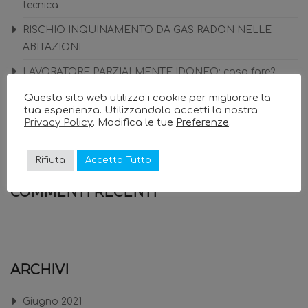
tecnica
RISCHIO INQUINAMENTO DA GAS RADON NELLE
ABITAZIONI
LAVORATORE PARZIALMENTE IDONEO: cosa fare?
GRIGLIA E PIASTRA: come gestire i rischi in modo sicuro
Questo sito web utilizza i cookie per migliorare la
tua esperienza. Utilizzandolo accetti la nostra
FRITTURA: RISCHI E ACCORGIMENTI DI COTTURA
Privacy Policy
. Modifica le tue
Preferenze
.
Rifiuta
Accetta Tutto
COMMENTI RECENTI
ARCHIVI
Giugno 2021