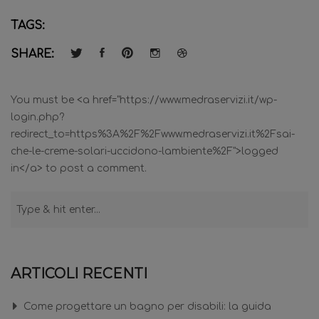
TAGS:
SHARE:
You must be <a href="https://www.medraservizi.it/wp-
login.php?
redirect_to=https%3A%2F%2Fwww.medraservizi.it%2Fsai-
che-le-creme-solari-uccidono-lambiente%2F">logged
in</a> to post a comment.
ARTICOLI RECENTI
Come progettare un bagno per disabili: la guida